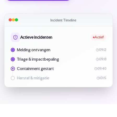
Incident Timeline
Actieve incidenten
Actief
Melding ontvangen
09:12
Triage & impactbepaling
09:18
Containment gestart
09:40
Herstel & mitigatie
10:15